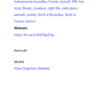
événements bruxelles
,
Forest
,
inclusif
,
IPA
,
live
,
local
,
Music
,
musique
,
night life
,
safe place
,
samedi
,
soirée
,
Sortir à Bruxelles
,
Sortir à
Forest
,
techno
Website:
https://fb.me/e/9HZStpZOp
ORGANIZER
Mosfet
View Organizer Website