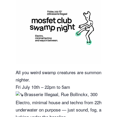
All you weird swamp creatures are summoned for ou
nighter.
Fri July 10th – 22pm to 5am
Brasserie Illegaal, Rue Bollinckx, 300
Electro, minimal house and techno from 22h to 05h, 
underwater on purpose — just sound, fog, and what
lurking under the bassline.