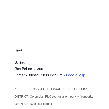
VENUE
Bollinx
Rue Bollinckx, 300
Forest - Brussel
,
1090
Belgium
+ Google Map
GLOBAAL ILLEGAAL PRESENTS: LA KZ
DISTRICT
Colombian Picó soundsystem party w/ concerts,
OPEN AIR
DJ sets & food