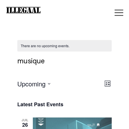
There are no upcoming events.
musique
V
Upcoming
E
List
Select
i
date.
v
Latest Past Events
e
JUIL
e
26