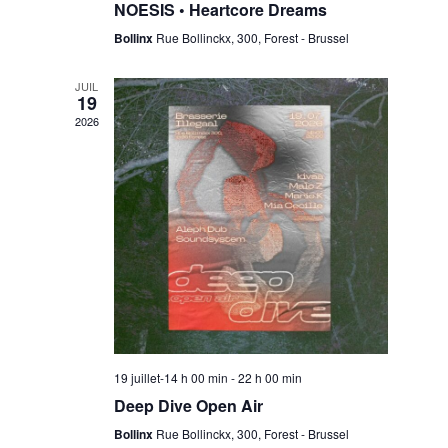
i
s
NOESIS • Heartcore Dreams
o
Bollinx
Rue Bollinckx, 300, Forest - Brussel
N
n
JUIL
19
a
2026
v
i
g
19 juillet-14 h 00 min
-
22 h 00 min
a
Deep Dive Open Air
Bollinx
Rue Bollinckx, 300, Forest - Brussel