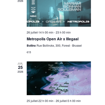
w
2026
s
n
N
t
a
26 juillet-14 h 00 min
-
23 h 00 min
Metropolis Open Air x Illegaal
V
v
Bollinx
Rue Bollinckx, 300, Forest - Brussel
€15
i
i
JUIL
g
25
e
2026
a
w
t
25 juillet-22 h 00 min
-
26 juillet-5 h 00 min