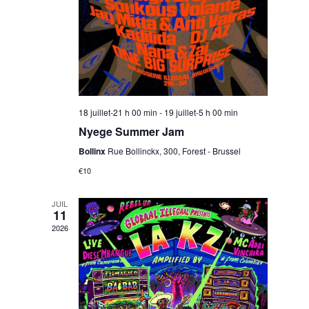
i
s
o
N
n
a
18 juillet-21 h 00 min
-
19 juillet-5 h 00 min
v
Nyege Summer Jam
Bollinx
Rue Bollinckx, 300, Forest - Brussel
€10
i
JUIL
11
g
2026
a