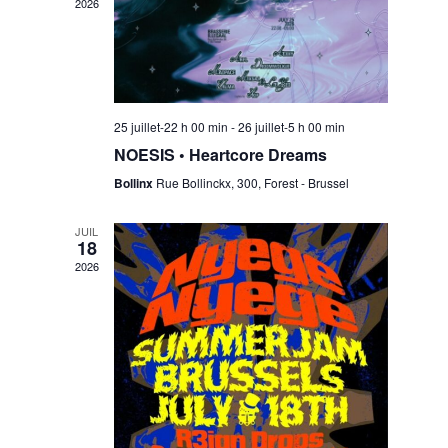
w
2026
s
n
N
t
25 juillet-22 h 00 min
-
26 juillet-5 h 00 min
a
NOESIS • Heartcore Dreams
V
v
Bollinx
Rue Bollinckx, 300, Forest - Brussel
i
JUIL
i
18
2026
g
e
a
w
t