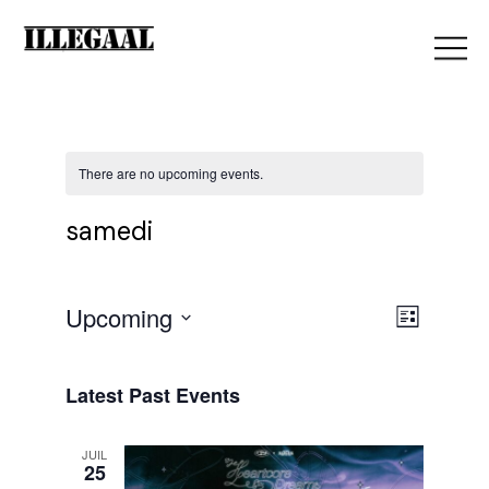
There are no upcoming events.
samedi
V
Upcoming
E
List
Select
i
date.
v
Latest Past Events
e
JUIL
e
25