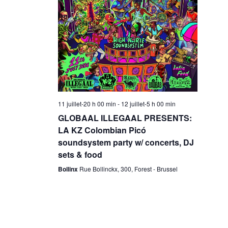
t
i
o
n
11 juillet-20 h 00 min
-
12 juillet-5 h 00 min
GLOBAAL ILLEGAAL PRESENTS:
LA KZ Colombian Picó
soundsystem party w/ concerts, DJ
sets & food
Bollinx
Rue Bollinckx, 300, Forest - Brussel