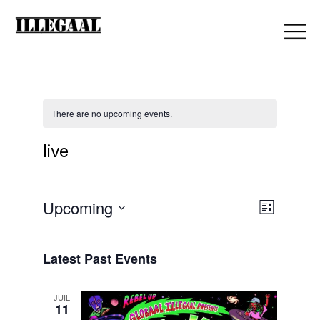
There are no upcoming events.
live
V
Upcoming
E
List
Select
i
date.
v
Latest Past Events
e
JUIL
e
11