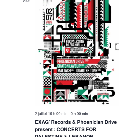
t
2026
i
o
n
2 juillet-19 h 00 min
-
0 h 00 min
EXAG’ Records & Phoenician Drive
present : CONCERTS FOR
PALESTINE & LEBANON