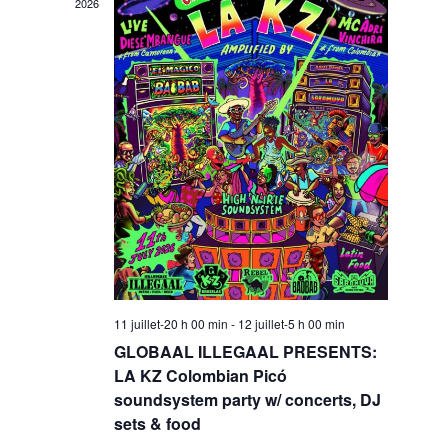
w
2026
s
n
N
t
a
V
v
i
i
g
e
11 juillet-20 h 00 min
-
12 juillet-5 h 00 min
a
GLOBAAL ILLEGAAL PRESENTS:
w
LA KZ Colombian Picó
t
soundsystem party w/ concerts, DJ
sets & food