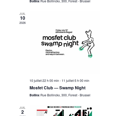
i
s
Bollinx
Rue Bollinckx, 300, Forest - Brussel
o
N
JUIL
10
n
2026
a
v
i
10 juillet-22 h 00 min
-
11 juillet-5 h 00 min
g
Mosfet Club — Swamp Night
Bollinx
Rue Bollinckx, 300, Forest - Brussel
a
JUIL
2