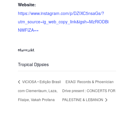
Website:
https://www.instagram.com/p/DZIXC5nsaGs/?
utm_source=ig_web_copy_link&igsh=MzRlODBi
NWFlZA==
ORGANIZER
Tropical Djipsies
VICIOSA • Edição Brasil
EXAG’ Records & Phoenician
com Clementaum, Laza,
Drive present : CONCERTS FOR
Filaipe, Vakah Profana
PALESTINE & LEBANON