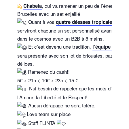
, qui va ramener un peu de l’énergie de 
Chabela
Bruxelles avec un set enjaillé
Quant à vos
, elle
quatre déesses tropicales
serviront chacune un set personnalisé avant de vo
dans le cosmos avec un B2B à 8 mains.
Et c’est devenu une tradition,
l’équipe Rockin
sera présente avec son lot de briouates, pastels et 
délices.
Ramenez du cash!!
5€ < 21h < 10€ < 23h < 15 €
Nul besoin de rappeler que les mots d’ordre res
l’Amour, la Liberté et le Respect!
Aucun dérapage ne sera toléré.
Love team sur place
Staff FLINTA