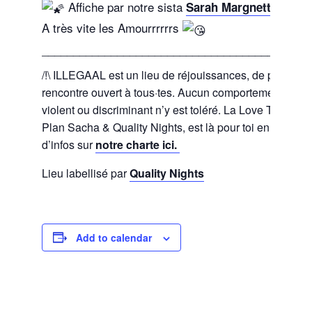
Affiche par notre sista
toujou
Sarah Margnetti
A très vite les Amourrrrrrs
___________________________________________
/!\ ILLEGAAL est un lieu de réjouissances, de partage 
rencontre ouvert à tous·tes. Aucun comportement oppr
violent ou discriminant n’y est toléré. La Love Team, f
Plan Sacha & Quality Nights, est là pour toi en cas de 
d’infos sur
notre charte ici.
Lieu labellisé par
Quality Nights
Add to calendar