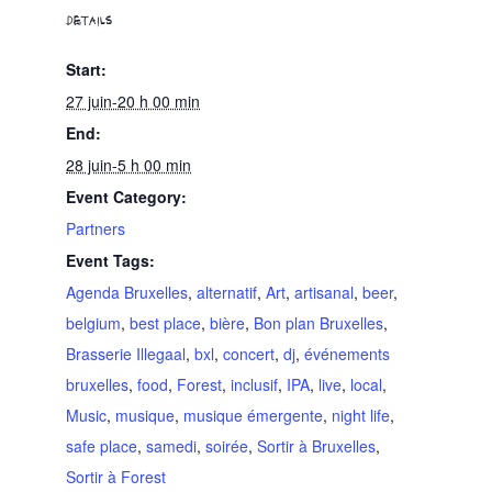
DETAILS
Start:
27 juin-20 h 00 min
End:
28 juin-5 h 00 min
Event Category:
Partners
Event Tags:
Agenda Bruxelles
,
alternatif
,
Art
,
artisanal
,
beer
,
belgium
,
best place
,
bière
,
Bon plan Bruxelles
,
Brasserie Illegaal
,
bxl
,
concert
,
dj
,
événements
bruxelles
,
food
,
Forest
,
inclusif
,
IPA
,
live
,
local
,
Music
,
musique
,
musique émergente
,
night life
,
safe place
,
samedi
,
soirée
,
Sortir à Bruxelles
,
Sortir à Forest