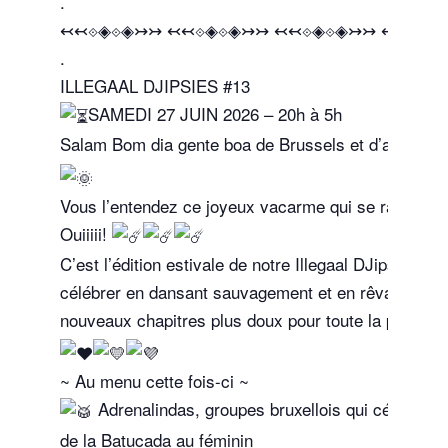
.
↢↢⟐◈⟐◈↣↣ ↢↢⟐◈⟐◈↣↣ ↢↢⟐◈⟐◈↣↣ ↢↢⟐◈⟐
.
ILLEGAAL DJIPSIES #13
SAMEDI 27 JUIN 2026 – 20h à 5h
Salam Bom dia gente boa de Brussels et d’ailleurs 
Vous l’entendez ce joyeux vacarme qui se rapproch
Ouiiiii!
C’est l’édition estivale de notre Illegaal DJipsies
O
célébrer en dansant sauvagement et en rêvant ens
nouveaux chapitres plus doux pour toute la planète
~ Au menu cette fois-ci ~
Adrenalindas, groupes bruxellois qui célèbre l
de la Batucada au féminin