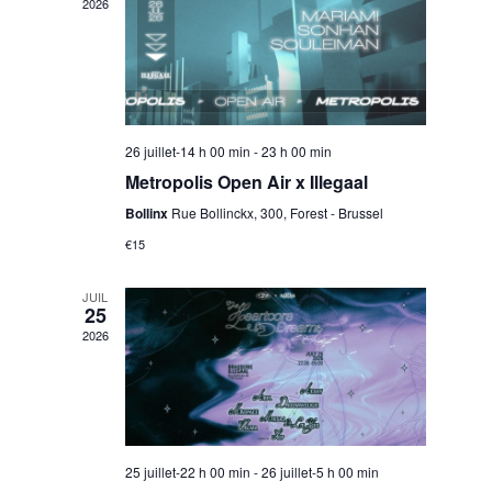
w
2026
s
n
N
t
a
26 juillet-14 h 00 min
-
23 h 00 min
Metropolis Open Air x Illegaal
V
v
Bollinx
Rue Bollinckx, 300, Forest - Brussel
€15
i
i
JUIL
g
25
e
2026
a
w
t
25 juillet-22 h 00 min
-
26 juillet-5 h 00 min