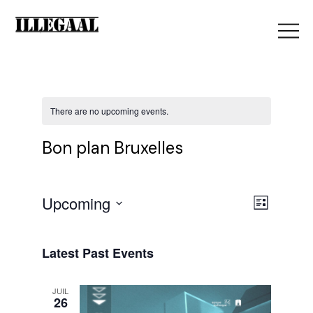
There are no upcoming events.
Bon plan Bruxelles
V
Upcoming
E
List
Select
i
date.
v
Latest Past Events
e
JUIL
e
26