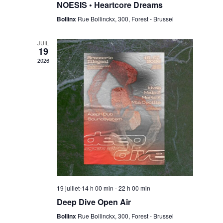
i
s
NOESIS • Heartcore Dreams
o
Bollinx
Rue Bollinckx, 300, Forest - Brussel
N
n
JUIL
19
a
2026
v
i
g
19 juillet-14 h 00 min
-
22 h 00 min
a
Deep Dive Open Air
Bollinx
Rue Bollinckx, 300, Forest - Brussel