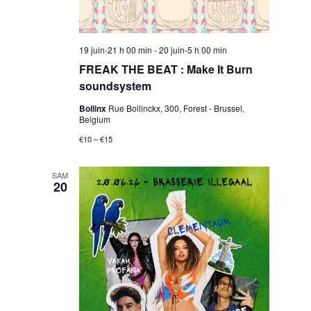
s
n
N
t
19 juin-21 h 00 min
-
20 juin-5 h 00 min
a
FREAK THE BEAT : Make It Burn
soundsystem
V
v
Bollinx
Rue Bollinckx, 300, Forest - Brussel,
Belgium
i
i
€10 – €15
g
SAM
e
20
a
w
t
i
s