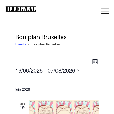
Bon plan Bruxelles
Events
Bon plan Bruxelles
V
E
List
Events
19/06/2026
 - 
07/08/2026
i
Select
v
e
date.
juin 2026
e
w
VEN
19