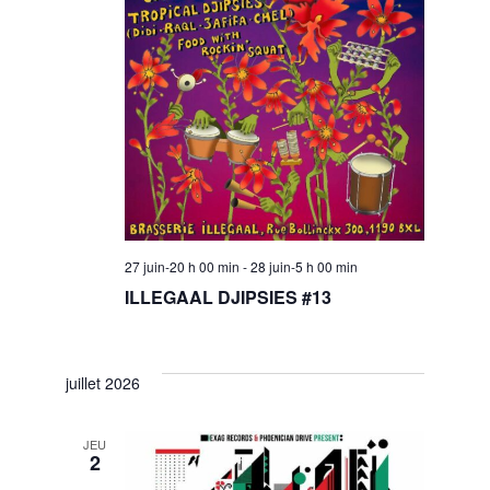
i
o
n
27 juin-20 h 00 min
-
28 juin-5 h 00 min
ILLEGAAL DJIPSIES #13
juillet 2026
JEU
2