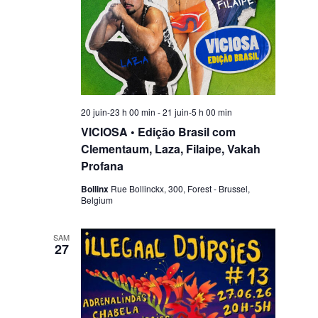
o
N
n
a
v
20 juin-23 h 00 min
-
21 juin-5 h 00 min
VICIOSA • Edição Brasil com
i
Clementaum, Laza, Filaipe, Vakah
Profana
Bollinx
Rue Bollinckx, 300, Forest - Brussel,
g
Belgium
a
SAM
27
t