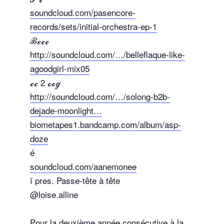
soundcloud.com/pasencore-
records/sets/initial-orchestra-ep-1
ℬℯℯℯ
http://soundcloud.com/…/belleflaque-like-
agoodgirl-mix05
ℯℯ 2 ℴℴℊ
http://soundcloud.com/…/solong-b2b-
dejade-moonlight…
biometapes1.bandcamp.com/album/asp-
doze
é
soundcloud.com/aanemonee
ï pres. Passe-tête à tête
@loise.alline
Pour la deuxième année consécutive à la