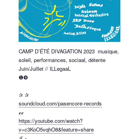
CAMP D’ÉTÉ DIVAGATION 2023
musique,
soleil, performances, sociaal, détente
Juin/Juillet // ILLegaaL
❶❾
✰ ✰
soundcloud.com/pasencore-records
ℯℯ
https://youtube.com/watch?
v=c3KoO5vqhO8&feature=share
ℐ ℯ