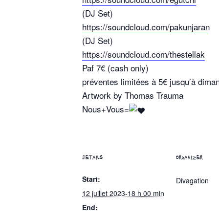
(DJ Set)
https://soundcloud.com/pakunjaran
(DJ Set)
https://soundcloud.com/thestellak
Paf 7€ (cash only)
préventes limitées à 5€ jusqu’à dima
Artwork by Thomas Trauma
Nous+Vous=
DETAILS
ORGANIZER
Start:
Divagation
12 juillet 2023-18 h 00 min
End: