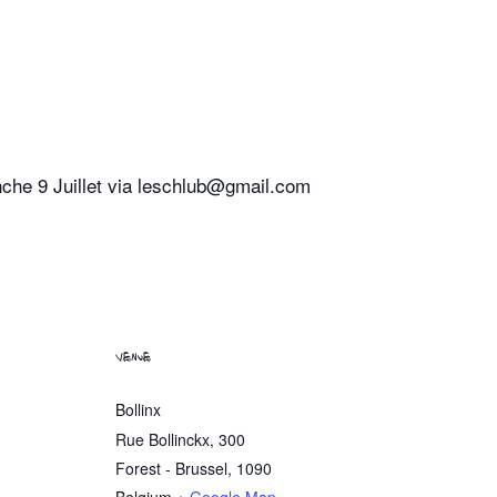
nche 9 Juillet via leschlub@gmail.com
VENUE
Bollinx
Rue Bollinckx, 300
Forest - Brussel
,
1090
Belgium
+ Google Map