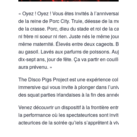
« Oyez ! Oyez ! Vous êtes invités à l’anniversaire du roi
de la reine de Porc City. Truie, déesse de la mode et r
de la crasse. Porc, dieu du stade et roi de la casse. No
ni frère ni soeur ni rien. Juste nés le même jour dans la
même maternité. Élevés entre deux cageots. Biberonn
au gasoil. Lavés aux parfums de poissons. Aujourd’hui
dix-sept ans, jour de fête. Ça va partir en couille. On v
aura prévenu. »
The Disco Pigs Project est une expérience collective e
immersive qui vous invite à plonger dans l’univers corr
des squat parties irlandaises à la fin des années 1990s
Venez découvrir un dispositif à la frontière entre la rave
la performance où les spectateurices sont invitées à êt
acteurices de la soirée qu’iels s’apprêtent à vivre.
___________________________________________