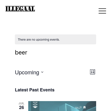
There are no upcoming events.
beer
V
Upcoming
E
List
Select
i
date.
v
Latest Past Events
e
JUIL
e
26