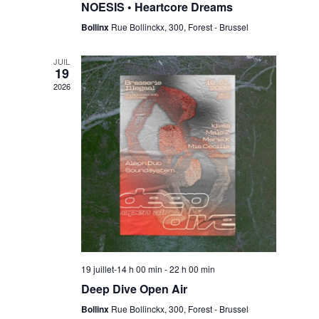
i
s
NOESIS • Heartcore Dreams
o
Bollinx
Rue Bollinckx, 300, Forest - Brussel
N
n
JUIL
19
a
2026
v
i
g
19 juillet-14 h 00 min
-
22 h 00 min
a
Deep Dive Open Air
Bollinx
Rue Bollinckx, 300, Forest - Brussel