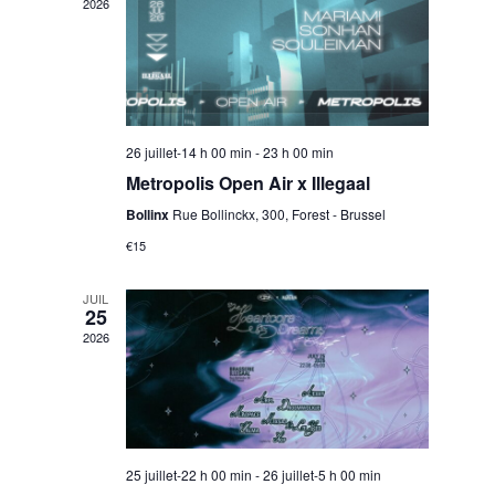
w
2026
s
n
N
t
a
26 juillet-14 h 00 min
-
23 h 00 min
Metropolis Open Air x Illegaal
V
v
Bollinx
Rue Bollinckx, 300, Forest - Brussel
€15
i
i
JUIL
g
25
e
2026
a
w
t
25 juillet-22 h 00 min
-
26 juillet-5 h 00 min