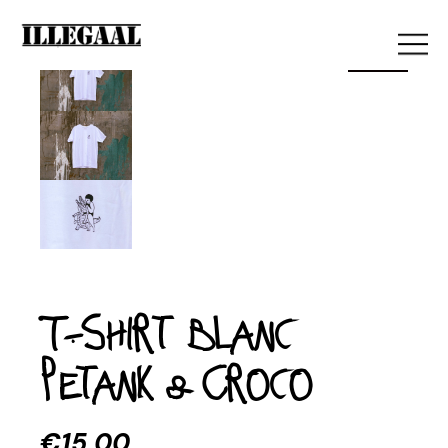
Sold
T-shirt blanc
Petank & Croco
€
15,00