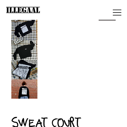
Sold
Sweat court