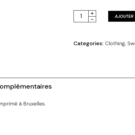
Sweat blanc Khop Killer q
+
AJOUTER 
-
Categories:
Clothing
,
Sw
complémentaires
Imprimé à Bruxelles.