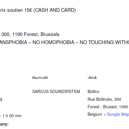
 / Prix soutien 15€ (CASH AND CARD)
 300, 1190 Forest, Brussels
RANSPHOBIA – NO HOMOPHOBIA – NO TOUCHING WITH
ORGANIZER
VENUE
SARCUS SOUNDSYSTEM
Bollinx
24
Rue Bollinckx, 300
Forest - Brussel
,
1090
Belgium
+ Google Ma
- 1 h 00 min
gory: