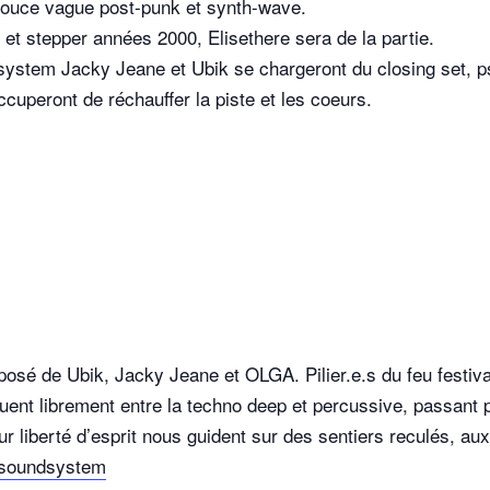
douce vague post-punk et synth-wave.
 et stepper années 2000, Elisethere sera de la partie.
tem Jacky Jeane et Ubik se chargeront du closing set, ps
ccuperont de réchauffer la piste et les coeurs.
sé de Ubik, Jacky Jeane et OLGA. Pilier.e.s du feu festiva
iguent librement entre la techno deep et percussive, passant p
ur liberté d’esprit nous guident sur des sentiers reculés, au
_soundsystem