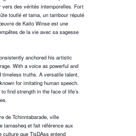
ur vers des vérités intemporelles. Fort
lûte toutlé et tama, un tambour réputé
e œuvre de Kaito Winse est une
 tempêtes de la vie avec sa sagesse
nsistently anchored his artistic
ourage. With a voice as powerful and
 timeless truths. A versatile talent,
m known for imitating human speech.
find strength in the face of life’s
ies.
re de Tchinntabarade, ville
ue tamasheq et fait référence aux
une culture que TisDAss entend