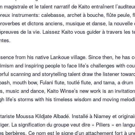
 magistrale et le talent narratif de Kaito entraînent l’audite
breux instruments: calebasse, archet à bouche, flûte peule, f
 proverbes et dictons anciens, musique et danse, la nouvell
x épreuves de la vie. Laissez Kaito vous guider à travers les
ntes.
ssence from his native Lankoue village. Since then, he has co
ptimism and inspiring people to face life’s challenges with c
rful scanning and storytelling talent draw the listener toward
ash, mouth bow, Fulani flute, toutlé flute, and tama, a dru
 music and dance, Kaito Winse’s new work is an invitation to 
ugh life’s storms with his timeless wisdom and moving melod
tariste Moussa Kildjate Albadé. Installé à Niamey et originai
r. La signification du groupe veut dire « Piliers » en lang
nelles berbères. Ce nom est le signe d’un attachement fort à 