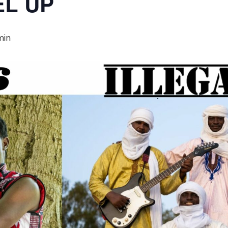
EL UP
min