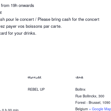
le from 19h onwards
t
 pour le concert / Please bring cash for the concert
uvez payer vos boissons par carte.
card for your drinks.
ORGANIZER
VENUE
REBEL UP
Bollinx
Rue Bollinckx, 300
Forest - Brussel
,
1090
Belgium
+ Google Ma
- 0 h 00 min