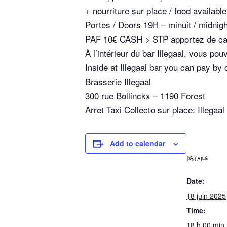
+ nourriture sur place / food availab
Portes / Doors 19H – minuit / midnigh
PAF 10€ CASH > STP apportez de cash
À l’intérieur du bar Illegaal, vous po
Inside at Illegaal bar you can pay by 
Brasserie Illegaal
300 rue Bollinckx – 1190 Forest
Arret Taxi Collecto sur place: Illegaal
Add to calendar
DETAILS
Date:
18 juin 2025
Time:
18 h 00 min 