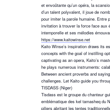
et envoûtante qu’un opéra, la scansion
d’un talent polyvalent, il joue de nom
pour imiter la parole humaine. Entre
invitation à trouver la force face au
intemporelle et ses mélodies émouva
https://www.kaitowinse.net
Kaito Winse’s inspiration draws its e
concepts with the goal of instilling o
captivating as an opera, Kaito’s maste
he plays numerous instruments: calab
Between ancient proverbs and sayings,
challenges. Let Kaito guide you thro
TISDASS (Niger)
Tisdass est le groupe du chanteur gui
emblématique des kel tamasheq du Nige
piliers abritant les tentes tradition