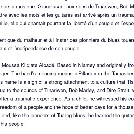
rce de la musique. Grandissant aux sons de Tinariwen, Bob M
ttre avec les mots et les guitares est arrivé après un traumat
le, elle qui chantait pourtant la liberté d’un peuple et l’esp
t que du malheur et à l’instar des pionniers du blues touareg
aix et l’indépendance de son peuple.
ist Moussa Kildjate Albadé. Based in Niamey and originally f
iger. The band’s meaning means « Pillars » in the Tamasheq 
This name is a sign of a strong attachment to a culture that 
p to the sounds of Tinariwen, Bob Marley, and Dire Strait, wh
after a traumatic experience. As a child, he witnessed his co
freedom of a people and the hope of better days for a thous
and, like the pioneers of Tuareg blues, he learned the guita
his people.