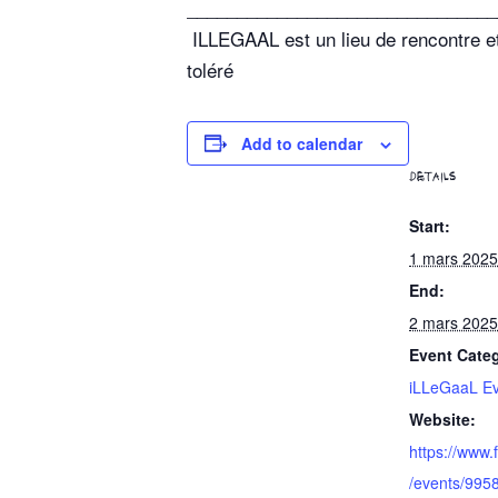
_______________________________
ILLEGAAL est un lieu de rencontre et
toléré
Add to calendar
DETAILS
Start:
1 mars 2025
End:
2 mars 2025
Event Cate
iLLeGaaL Ev
Website:
https://www
/events/99