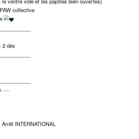
 ventre vide et les papilles bien ouvertes)
PAW collective
ew
___________
= 2 dés
___________
___________
on, …
 : Arrêt INTERNATIONAL