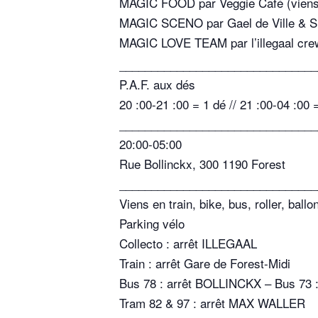
MAGIC FOOD par Veggie Café (viens le
MAGIC SCENO par Gael de Ville & S
MAGIC LOVE TEAM par l’illegaal cr
_______________________________
P.A.F. aux dés
20 :00-21 :00 = 1 dé // 21 :00-04 :00 
_______________________________
20:00-05:00
Rue Bollinckx, 300 1190 Forest
_______________________________
Viens en train, bike, bus, roller, ball
Parking vélo
Collecto : arrêt ILLEGAAL
Train : arrêt Gare de Forest-Midi
Bus 78 : arrêt BOLLINCKX – Bus 73
Tram 82 & 97 : arrêt MAX WALLER