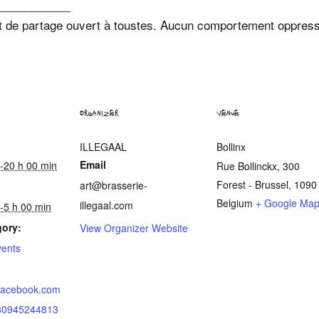
___________
 de partage ouvert à toustes. Aucun comportement oppressan
ORGANIZER
VENUE
ILLEGAAL
Bollinx
Email
-20 h 00 min
Rue Bollinckx, 300
Forest - Brussel
,
1090
art@brasserie-
Belgium
+ Google Ma
illegaal.com
-5 h 00 min
gory:
View Organizer Website
ents
.facebook.com
580945244813