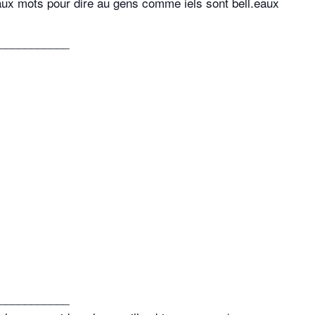
aux mots pour dire au gens comme iels sont bell.eaux
___________
___________