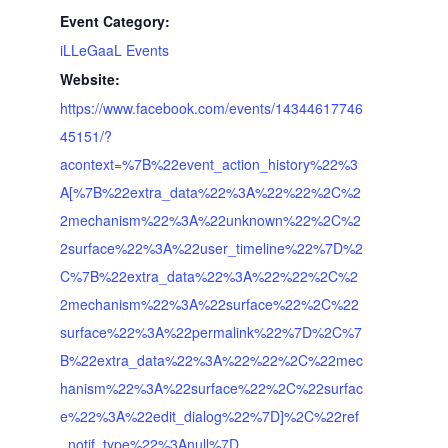
Event Category:
iLLeGaaL Events
Website:
https://www.facebook.com/events/14344617746
45151/?
acontext=%7B%22event_action_history%22%3
A[%7B%22extra_data%22%3A%22%22%2C%2
2mechanism%22%3A%22unknown%22%2C%2
2surface%22%3A%22user_timeline%22%7D%2
C%7B%22extra_data%22%3A%22%22%2C%2
2mechanism%22%3A%22surface%22%2C%22
surface%22%3A%22permalink%22%7D%2C%7
B%22extra_data%22%3A%22%22%2C%22mec
hanism%22%3A%22surface%22%2C%22surfac
e%22%3A%22edit_dialog%22%7D]%2C%22ref
_notif_type%22%3Anull%7D