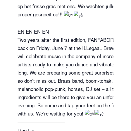
op het frisse gras met ons. We wachten jullie heet 
proper gesnoeit op!!!
—————————–
EN EN EN EN
Two years after the first edition, FANFABORDAGE i
back on Friday, June 7 at the ILLegaaL Brewery. W
will celebrate music in the company of incredible
artists ready to make you dance and vibrate all nigh
long. We are preparing some great surprises for you
so don’t miss out. Brass band, boom-tchak,
melancholic pop-punk, horses, DJ set – all the
ingredients will be there to give you an unforgettabl
evening. So come and tap your feet on the fresh gr
with us. We’re waiting for you!
—————————–
Line Up