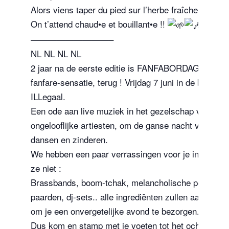
Alors viens taper du pied sur l’herbe fraîche avec n
On t’attend chaud•e et bouillant•e !!
—————————–
NL NL NL NL
2 jaar na de eerste editie is FANFABORDAGE, dé
fanfare-sensatie, terug ! Vrijdag 7 juni in de brasser
ILLegaal.
Een ode aan live muziek in het gezelschap van
ongelooflijke artiesten, om de ganse nacht van te
dansen en zinderen.
We hebben een paar verrassingen voor je in petto, 
ze niet :
Brassbands, boom-tchak, melancholische pop-punk
paarden, dj-sets.. alle ingrediënten zullen aanwezig 
om je een onvergetelijke avond te bezorgen.
Dus kom en stamp met je voeten tot het ochtendda