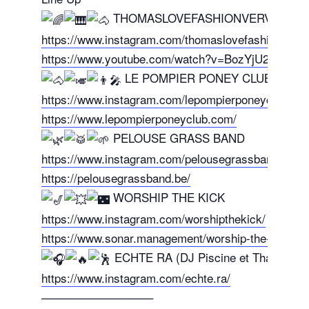
THOMASLOVEFASHIONVERVIERS
https://www.instagram.com/thomaslovefashionvervi
https://www.youtube.com/watch?v=BozYjU2MQ94
LE POMPIER PONEY CLUB
https://www.instagram.com/lepompierponeyclub/
https://www.lepompierponeyclub.com/
PELOUSE GRASS BAND
https://www.instagram.com/pelousegrassband/
https://pelousegrassband.be/
WORSHIP THE KICK
https://www.instagram.com/worshipthekick/
https://www.sonar.management/worship-the-kick
ECHTE RA (DJ Piscine et Thangi)
https://www.instagram.com/echte.ra/
—————————–