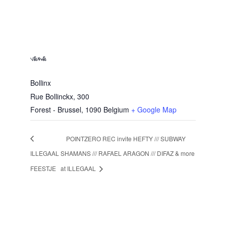
VENUE
Bollinx
Rue Bollinckx, 300
Forest - Brussel
,
1090
Belgium
+ Google Map
POINTZERO REC invite HEFTY /// SUBWAY
ILLEGAAL
SHAMANS /// RAFAEL ARAGON /// DIFAZ & more
FEESTJE
at ILLEGAAL