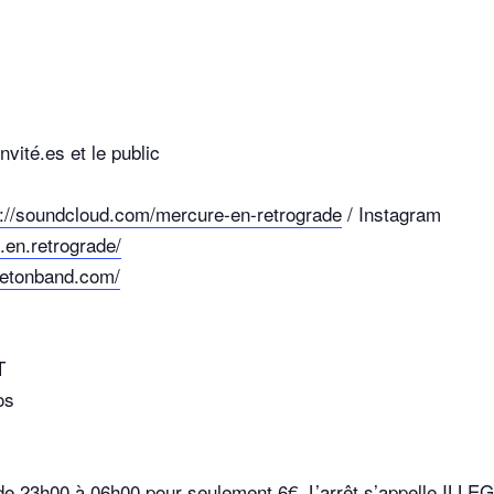
vité.es et le public
s://soundcloud.com/mercure-en-retrograde
/ Instagram
en.retrograde/
eletonband.com/
T
os
de 23h00 à 06h00 pour seulement 6€. L’arrêt s’appelle ILLEG