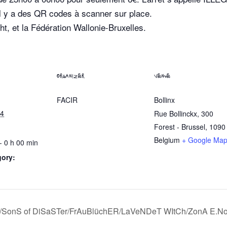
Il y a des QR codes à scanner sur place.
t, et la Fédération Wallonie-Bruxelles.
ORGANIZER
VENUE
FACIR
Bollinx
24
Rue Bollinckx, 300
Forest - Brussel
,
1090
Belgium
+ Google Ma
- 0 h 00 min
gory:
/SonS of DiSaSTer/FrAuBlüchER/LaVeNDeT WItCh/ZonA E.N