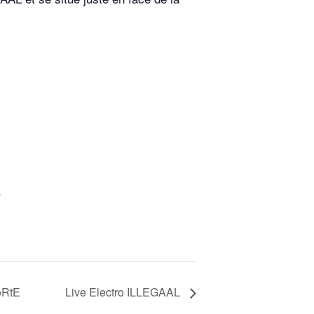
p
oRtE
Live Electro ILLEGAAL