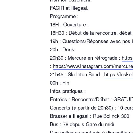
FACIR et Illegaal.
Programme :
18H : Ouverture :
18H30 : Début de la rencontre, débat
19h : Questions/Réponses avec nos in
20h : Drink
20h30 : Mercure en rétrograde :
http
:
https://www.instagram.com/mercure.
21h45 : Skeleton Band :
https://lesk
00h : Fin
Infos pratiques :
Entrées : Rencontre/Débat : GRATUI
Concerts (à partir de 20h30) : 10 eur
Brasserie Illegaal : Rue Bolinck 300
Bus : 78 depuis Gare du midi
Des collectos sont mis à disposition 