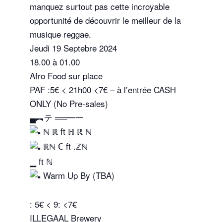
manquez surtout pas cette incroyable
opportunité de découvrir le meilleur de la
musique reggae.
Jeudi 19 Septebre 2024
18.00 à 01.00
Afro Food sur place
PAF :5€ < 21h00 <7€ – à l’entrée CASH
ONLY (No Pre-sales)
▄︻テ ══━一
ℕ ℝ ft ℍ ℝ ℕ
ℝℕ ℂ ft .ℤℕ
▁ ft ℕ
Warm Up By (TBA)
: 5€ < 9: <7€
ILLEGAAL Brewery