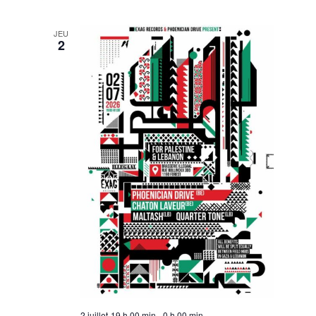
JEU
2
2 juillet-19 h 00 min
-
0 h 00 min