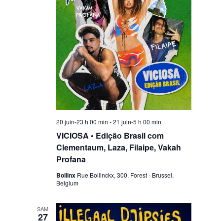
i
o
n
20 juin-23 h 00 min
-
21 juin-5 h 00 min
VICIOSA • Edição Brasil com
Clementaum, Laza, Filaipe, Vakah
Profana
Bollinx
Rue Bollinckx, 300, Forest - Brussel,
Belgium
SAM
27