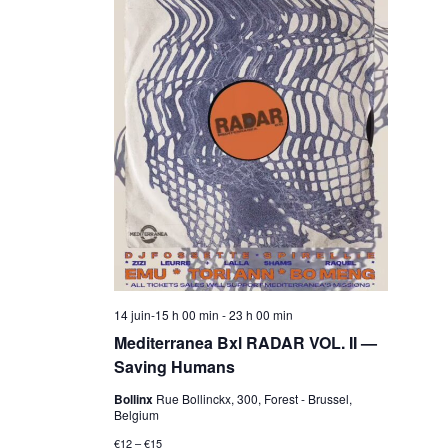
s
n
N
t
a
V
v
i
i
g
e
a
14 juin-15 h 00 min
-
23 h 00 min
w
t
Mediterranea Bxl RADAR VOL. II —
Saving Humans
i
s
Bollinx
Rue Bollinckx, 300, Forest - Brussel,
Belgium
€12 – €15