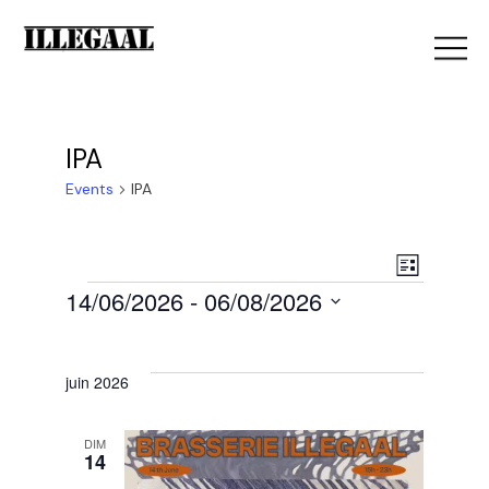
IPA
Events
IPA
V
E
List
Events
14/06/2026
 - 
06/08/2026
i
Select
v
e
date.
juin 2026
e
w
DIM
14