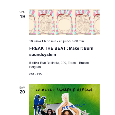
o
N
n
VEN
19
a
v
19 juin-21 h 00 min
-
20 juin-5 h 00 min
FREAK THE BEAT : Make It Burn
i
soundsystem
Bollinx
Rue Bollinckx, 300, Forest - Brussel,
Belgium
g
€10 – €15
a
SAM
20
t