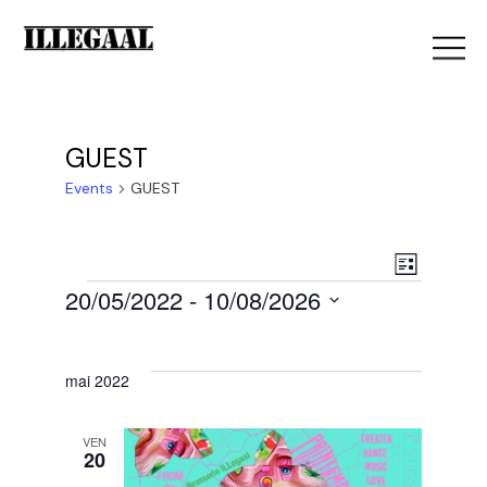
GUEST
Events
GUEST
V
E
List
Events
20/05/2022
 - 
10/08/2026
i
Select
v
e
date.
mai 2022
e
w
VEN
20