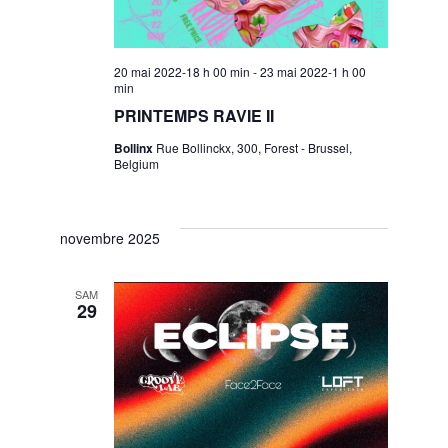
s
n
N
t
20 mai 2022-18 h 00 min
-
23 mai 2022-1 h 00
a
min
PRINTEMPS RAVIE II
V
v
Bollinx
Rue Bollinckx, 300, Forest - Brussel,
Belgium
i
i
g
novembre 2025
e
a
SAM
29
w
t
i
s