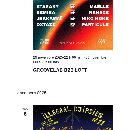
o
N
n
a
v
29 novembre 2025-22 h 00 min
-
30 novembre
i
2025-5 h 00 min
GROOVELAB B2B LOFT
g
décembre 2025
a
SAM
6
t