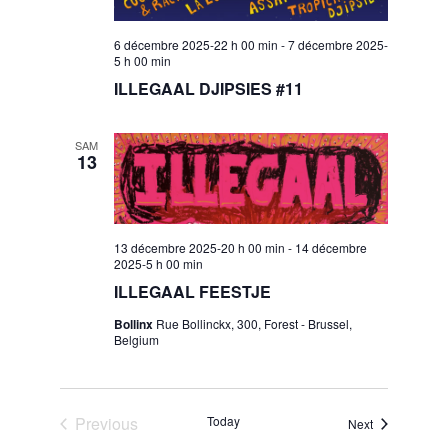
i
6 décembre 2025-22 h 00 min
-
7 décembre 2025-
5 h 00 min
o
ILLEGAAL DJIPSIES #11
SAM
n
13
13 décembre 2025-20 h 00 min
-
14 décembre
2025-5 h 00 min
ILLEGAAL FEESTJE
Bollinx
Rue Bollinckx, 300, Forest - Brussel,
Belgium
Previous
Today
Events
Next
Events