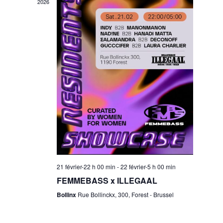
w
2026
s
n
N
t
a
V
v
i
i
g
e
a
21 février-22 h 00 min
-
22 février-5 h 00 min
FEMMEBASS x ILLEGAAL
w
t
Bollinx
Rue Bollinckx, 300, Forest - Brussel