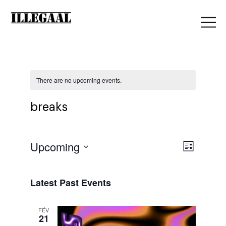
There are no upcoming events.
breaks
V
Upcoming
E
List
Select
i
date.
v
Latest Past Events
e
FÉV
e
21