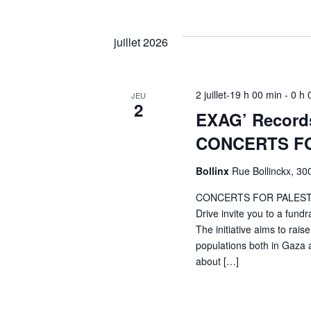
juillet 2026
2 juillet-19 h 00 min
-
0 h 
JEU
2
EXAG’ Records
CONCERTS FO
Bollinx
Rue Bollinckx, 30
CONCERTS FOR PALESTIN
Drive invite you to a fund
The initiative aims to rai
populations both in Gaza
about […]