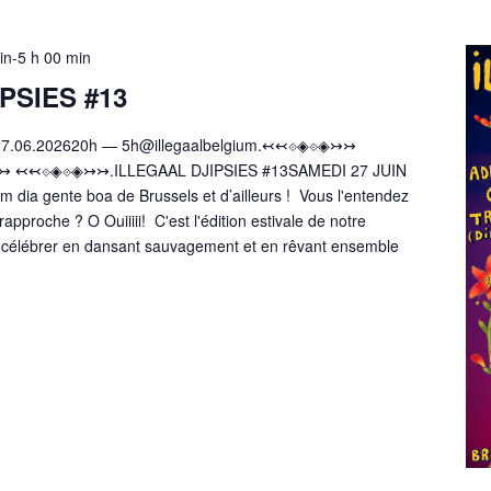
uin-5 h 00 min
PSIES #13
27.06.202620h — 5h@illegaalbelgium.↢↢⟐◈⟐◈↣↣
↢⟐◈⟐◈↣↣.ILLEGAAL DJIPSIES #13SAMEDI 27 JUIN
 dia gente boa de Brussels et d’ailleurs ! Vous l'entendez
approche ? O Ouiiiii! C'est l'édition estivale de notre
a célébrer en dansant sauvagement et en rêvant ensemble