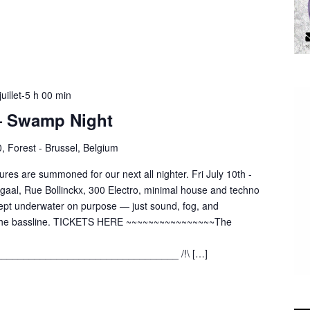
juillet-5 h 00 min
— Swamp Night
0, Forest - Brussel, Belgium
res are summoned for our next all nighter. Fri July 10th -
gaal, Rue Bollinckx, 300 Electro, minimal house and techno
kept underwater on purpose — just sound, fog, and
r the bassline. TICKETS HERE ~~~~~~~~~~~~~~~~The
________________________________ /!\ […]