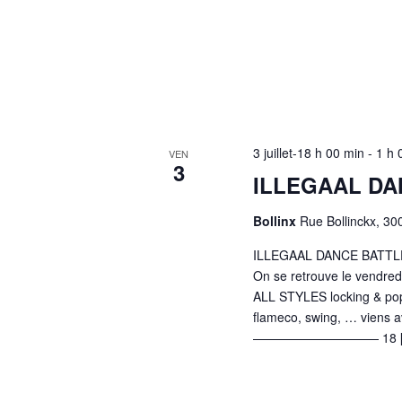
3 juillet-18 h 00 min
-
1 h 
VEN
3
ILLEGAAL DA
Bollinx
Rue Bollinckx, 30
ILLEGAAL DANCE BATTLE 
On se retrouve le vendre
ALL STYLES locking & pop
flameco, swing, … viens 
—————————— 18 [