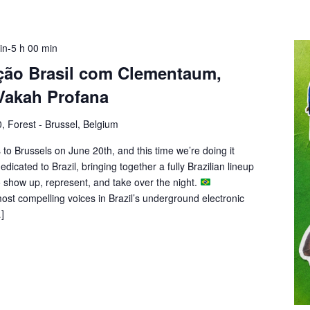
uin-5 h 00 min
ção Brasil com Clementaum,
 Vakah Profana
0, Forest - Brussel, Belgium
to Brussels on June 20th, and this time we’re doing it
 dedicated to Brazil, bringing together a fully Brazilian lineup
 to show up, represent, and take over the night.
st compelling voices in Brazil’s underground electronic
]