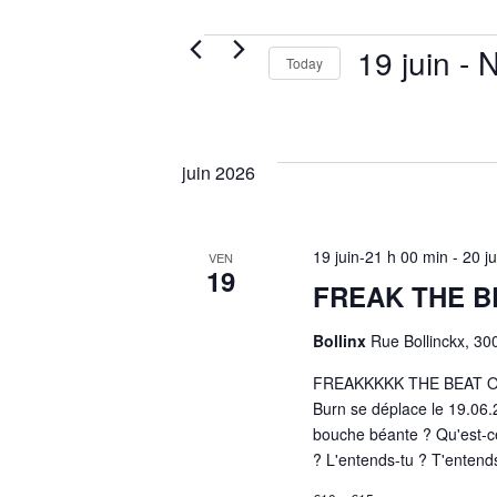
Events
19 juin
 - 
Today
Select
date.
juin 2026
19 juin-21 h 00 min
-
20 j
VEN
19
FREAK THE BE
Bollinx
Rue Bollinckx, 30
FREAKKKKK THE BEAT Oyé 
Burn se déplace le 19.06.2
bouche béante ? Qu'est-ce 
? L'entends-tu ? T'entends-