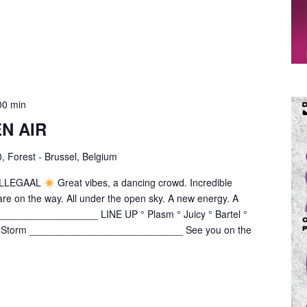
00 min
N AIR
0, Forest - Brussel, Belgium
 ILLEGAAL
Great vibes, a dancing crowd. Incredible
are on the way. All under the open sky. A new energy. A
__________________ LINE UP ° Plasm ° Juicy ° Bartel °
 ° Storm ____________________________ See you on the