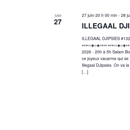
27 juin-20 h 00 min
-
28 j
SAM
27
ILLEGAAL DJI
ILLEGAAL DJIPSIES #13
↢↢⟐◈⟐◈↣↣ ↢↢⟐◈⟐◈↣↣ ↢
2026 - 20h à 5h Salam Bom
ce joyeux vacarme qui se r
Illegaal DJipsies On va l
[…]