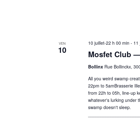
10 juillet-22 h 00 min
-
11 
VEN
10
Mosfet Club 
Bollinx
Rue Bollinckx, 30
All you weird swamp creatu
22pm to 5amBrasserie Ille
from 22h to 05h, line-up 
whatever's lurking unde
swamp doesn't sleep.
_____________________