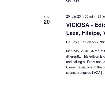
€10 – €15
20 juin-23 h 00 min
-
21 j
SAM
20
VICIOSA • Edi
Laza, Filaipe,
Bollinx
Rue Bollinckx, 30
Meninas, VICIOSA returns 
differently. This edition is
and calling all Brazilians
Clementaum, one of the mo
scene, alongside LAZA […