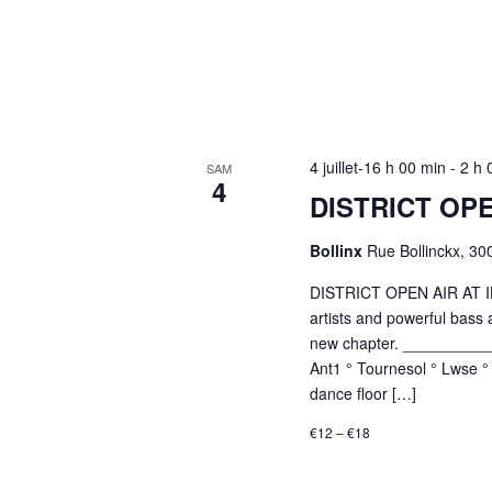
4 juillet-16 h 00 min
-
2 h 
SAM
4
DISTRICT OPE
Bollinx
Rue Bollinckx, 30
DISTRICT OPEN AIR AT
artists and powerful bass 
new chapter. __________
Ant1 ° Tournesol ° Lwse
dance floor […]
€12 – €18