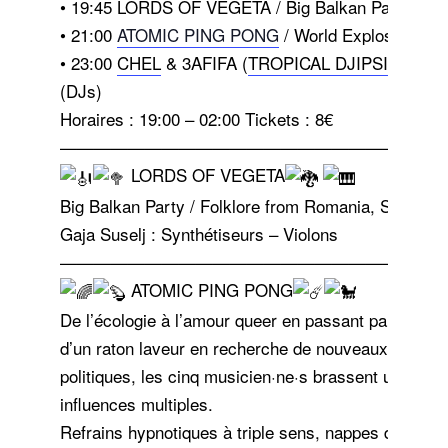
•⁠ 19:45 ⁠LORDS OF VEGETA / Big Balkan Party (Liv
•⁠ ⁠21:00
ATOMIC PING PONG
/ World Explosive (Li
•⁠ ⁠23:00
CHEL
& 3AFIFA (
TROPICAL DJIPSIES
) / G
(DJs)
Horaires : 19:00 – 02:00 Tickets : 8€
——————————————————————
LORDS OF VEGETA
Big Balkan Party / Folklore from Romania, Serbia a
Gaja Suselj : Synthétiseurs – Violons
——————————————————————
ATOMIC PING PONG
De l’écologie à l’amour queer en passant par la mise
d’un raton laveur en recherche de nouveaux horizo
politiques, les cinq musicien·ne·s brassent une mu
influences multiples.
Refrains hypnotiques à triple sens, nappes de synt