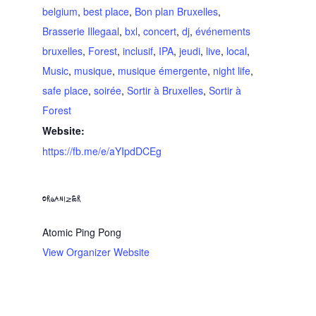
belgium
,
best place
,
Bon plan Bruxelles
,
Brasserie Illegaal
,
bxl
,
concert
,
dj
,
événements
bruxelles
,
Forest
,
inclusif
,
IPA
,
jeudi
,
live
,
local
,
Music
,
musique
,
musique émergente
,
night life
,
safe place
,
soirée
,
Sortir à Bruxelles
,
Sortir à
Forest
Website:
https://fb.me/e/aYIpdDCEg
ORGANIZER
Atomic Ping Pong
View Organizer Website