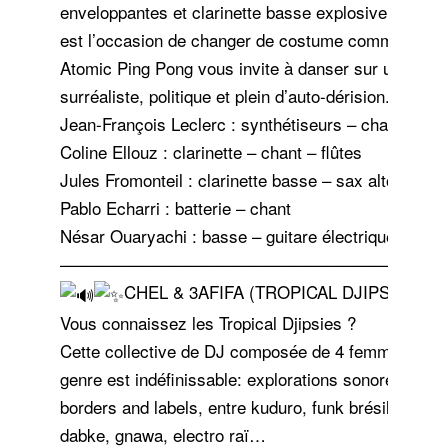
enveloppantes et clarinette basse explosive, chaq
est l’occasion de changer de costume comme de st
Atomic Ping Pong vous invite à danser sur un senti
surréaliste, politique et plein d’auto-dérision.
Jean-François Leclerc : synthétiseurs – chant
Coline Ellouz : clarinette – chant – flûtes
Jules Fromonteil : clarinette basse – sax alto
Pablo Echarri : batterie – chant
Nésar Ouaryachi : basse – guitare électrique – chan
——————————————————————
CHEL & 3AFIFA (TROPICAL DJIPSIES)
Vous connaissez les Tropical Djipsies ?
Cette collective de DJ composée de 4 femmes de fe
genre est indéfinissable: explorations sonores beyo
borders and labels, entre kuduro, funk brésilien, ba
dabke, gnawa, electro raï…