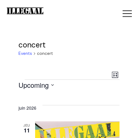
concert
Events
concert
V
E
List
Events
Upcoming
i
Select
v
e
date.
juin 2026
e
w
JEU
11