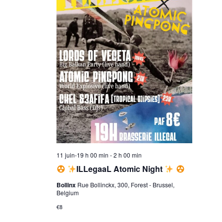
s
n
N
t
a
V
v
i
i
g
e
a
11 juin-19 h 00 min
-
2 h 00 min
w
t
ILLegaaL Atomic Night
Bollinx
Rue Bollinckx, 300, Forest - Brussel,
i
s
Belgium
€8