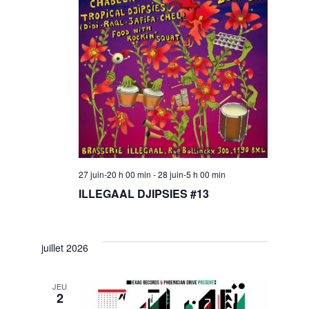
i
o
n
27 juin-20 h 00 min
-
28 juin-5 h 00 min
ILLEGAAL DJIPSIES #13
juillet 2026
JEU
2