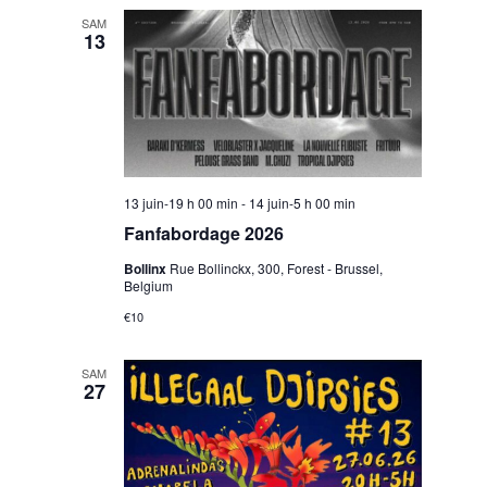
o
N
SAM
13
n
a
v
13 juin-19 h 00 min
-
14 juin-5 h 00 min
i
Fanfabordage 2026
Bollinx
Rue Bollinckx, 300, Forest - Brussel,
Belgium
g
€10
a
SAM
27
t